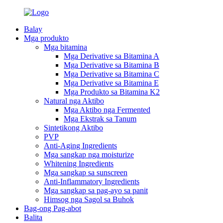
Balay
Mga produkto
Mga bitamina
Mga Derivative sa Bitamina A
Mga Derivative sa Bitamina B
Mga Derivative sa Bitamina C
Mga Derivative sa Bitamina E
Mga Produkto sa Bitamina K2
Natural nga Aktibo
Mga Aktibo nga Fermented
Mga Ekstrak sa Tanum
Sintetikong Aktibo
PVP
Anti-Aging Ingredients
Mga sangkap nga moisturize
Whitening Ingredients
Mga sangkap sa sunscreen
Anti-Inflammatory Ingredients
Mga sangkap sa pag-ayo sa panit
Himsog nga Sagol sa Buhok
Bag-ong Pag-abot
Balita