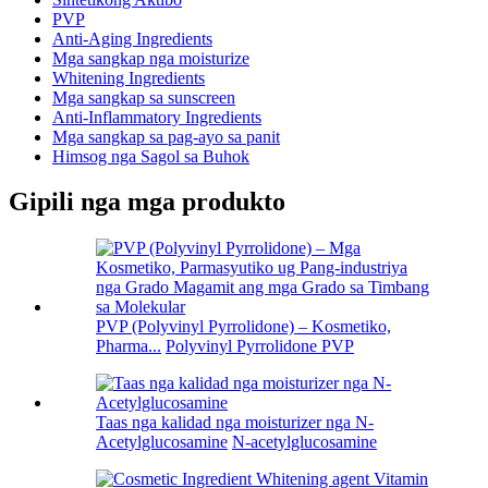
PVP
Anti-Aging Ingredients
Mga sangkap nga moisturize
Whitening Ingredients
Mga sangkap sa sunscreen
Anti-Inflammatory Ingredients
Mga sangkap sa pag-ayo sa panit
Himsog nga Sagol sa Buhok
Gipili nga mga produkto
PVP (Polyvinyl Pyrrolidone) – Kosmetiko,
Pharma...
Polyvinyl Pyrrolidone PVP
Taas nga kalidad nga moisturizer nga N-
Acetylglucosamine
N-acetylglucosamine