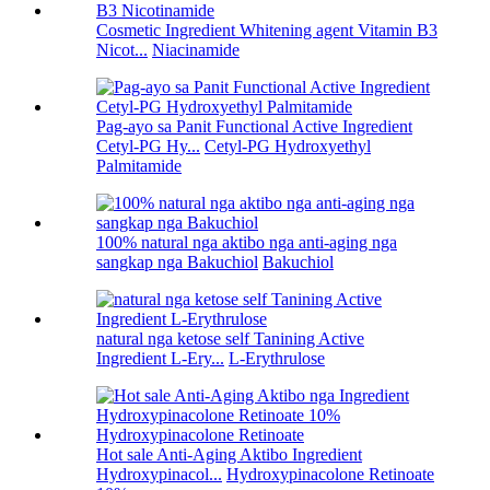
Cosmetic Ingredient Whitening agent Vitamin B3
Nicot...
Niacinamide
Pag-ayo sa Panit Functional Active Ingredient
Cetyl-PG Hy...
Cetyl-PG Hydroxyethyl
Palmitamide
100% natural nga aktibo nga anti-aging nga
sangkap nga Bakuchiol
Bakuchiol
natural nga ketose self Tanining Active
Ingredient L-Ery...
L-Erythrulose
Hot sale Anti-Aging Aktibo Ingredient
Hydroxypinacol...
Hydroxypinacolone Retinoate