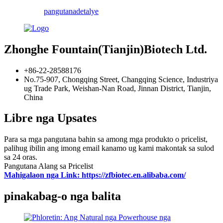
pangutana
detalye
Zhonghe Fountain(Tianjin)Biotech Ltd.
+86-22-28588176
No.75-907, Chongqing Street, Changqing Science, Industriya
ug Trade Park, Weishan-Nan Road, Jinnan District, Tianjin,
China
Libre nga Upsates
Para sa mga pangutana bahin sa among mga produkto o pricelist,
palihug ibilin ang imong email kanamo ug kami makontak sa sulod
sa 24 oras.
Pangutana Alang sa Pricelist
Mahigalaon nga Link: https://zfbiotec.en.alibaba.com/
pinakabag-o nga balita