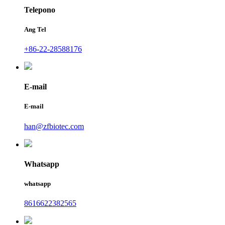
Telepono
Ang Tel
+86-22-28588176
E-mail
E-mail
han@zfbiotec.com
Whatsapp
whatsapp
8616622382565