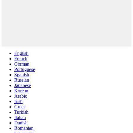
English
French
German
Portuguese
Spanish
Russian
Japanese
Korean
Arabic
Irish
Greek
Turkish
Italian
Danish
Romanian