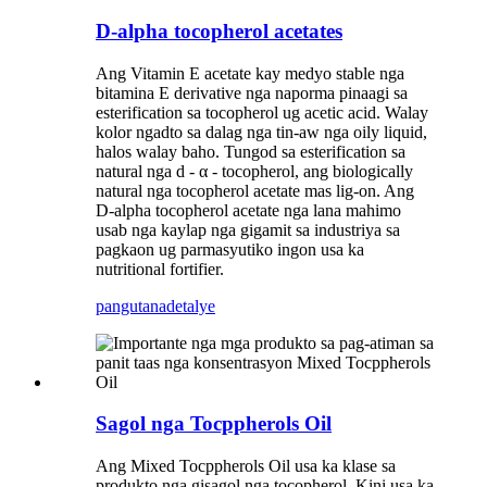
D-alpha tocopherol acetates
Ang Vitamin E acetate kay medyo stable nga
bitamina E derivative nga naporma pinaagi sa
esterification sa tocopherol ug acetic acid. Walay
kolor ngadto sa dalag nga tin-aw nga oily liquid,
halos walay baho. Tungod sa esterification sa
natural nga d - α - tocopherol, ang biologically
natural nga tocopherol acetate mas lig-on. Ang
D-alpha tocopherol acetate nga lana mahimo
usab nga kaylap nga gigamit sa industriya sa
pagkaon ug parmasyutiko ingon usa ka
nutritional fortifier.
pangutana
detalye
Sagol nga Tocppherols Oil
Ang Mixed Tocppherols Oil usa ka klase sa
produkto nga gisagol nga tocopherol. Kini usa ka