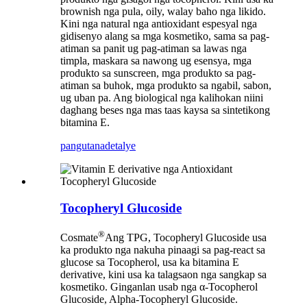
brownish nga pula, oily, walay baho nga likido.
Kini nga natural nga antioxidant espesyal nga
gidisenyo alang sa mga kosmetiko, sama sa pag-
atiman sa panit ug pag-atiman sa lawas nga
timpla, maskara sa nawong ug esensya, mga
produkto sa sunscreen, mga produkto sa pag-
atiman sa buhok, mga produkto sa ngabil, sabon,
ug uban pa. Ang biological nga kalihokan niini
daghang beses nga mas taas kaysa sa sintetikong
bitamina E.
pangutana
detalye
Tocopheryl Glucoside
®
Cosmate
Ang TPG, Tocopheryl Glucoside usa
ka produkto nga nakuha pinaagi sa pag-react sa
glucose sa Tocopherol, usa ka bitamina E
derivative, kini usa ka talagsaon nga sangkap sa
kosmetiko. Ginganlan usab nga α-Tocopherol
Glucoside, Alpha-Tocopheryl Glucoside.