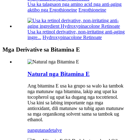
Usa ka talagsaon nga amino acid nga anti-aging
aktibo nga Ergothioneine
Ergothioneine
Usa ka retinol derivative, non-irritating anti-aging
ingre...
Hydroxypinacolone Retinoate
Mga Derivative sa Bitamina E
Natural nga Bitamina E
Ang bitamina E usa ka grupo sa walo ka tambok
nga matunaw nga bitamina, lakip ang upat ka
tocopherol ug upat ka dugang nga tocotrienol.
Usa kini sa labing importante nga mga
antioxidant, dili matunaw sa tubig apan matunaw
sa mga organikong solvent sama sa tambok ug
ethanol.
pangutana
detalye