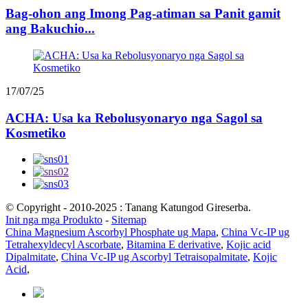
Bag-ohon ang Imong Pag-atiman sa Panit gamit
ang Bakuchio...
17/07/25
ACHA: Usa ka Rebolusyonaryo nga Sagol sa
Kosmetiko
© Copyright - 2010-2025 : Tanang Katungod Gireserba.
Init nga mga Produkto
-
Sitemap
China Magnesium Ascorbyl Phosphate ug Mapa
,
China Vc-IP ug
Tetrahexyldecyl Ascorbate
,
Bitamina E derivative
,
Kojic acid
Dipalmitate
,
China Vc-IP ug Ascorbyl Tetraisopalmitate
,
Kojic
Acid
,