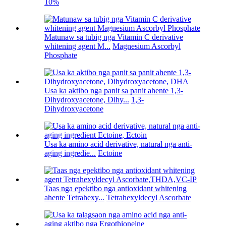
10%
Matunaw sa tubig nga Vitamin C derivative
whitening agent M...
Magnesium Ascorbyl
Phosphate
Usa ka aktibo nga panit sa panit ahente 1,3-
Dihydroxyacetone, Dihy...
1,3-
Dihydroxyacetone
Usa ka amino acid derivative, natural nga anti-
aging ingredie...
Ectoine
Taas nga epektibo nga antioxidant whitening
ahente Tetrahexy...
Tetrahexyldecyl Ascorbate