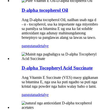
D-alpha tocopherol Oil
Ang D-alpha tocopherol Oil, nailhan usab nga d
- α - tocopherol, usa ka importante nga miyembro
sa pamilya sa bitamina E ug usa ka fat soluble
antioxidant nga adunay mahinungdanong
benepisyo sa panglawas alang sa lawas sa tawo.
pangutana
detalye
D-alpha Tocopheryl Acid Succinate
Ang Vitamin E Succinate (VES) maoy gigikanan
sa bitamina E, nga usa ka puti ngadto sa puti nga
kristal nga powder nga halos walay baho o lami.
pangutana
detalye